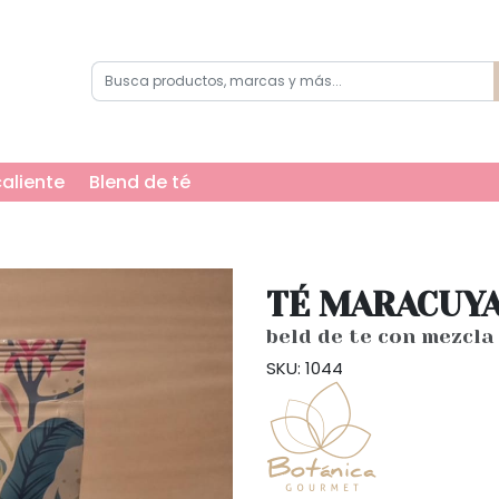
aliente
Blend de té
TÉ MARACUY
beld de te con mezcla 
SKU: 1044