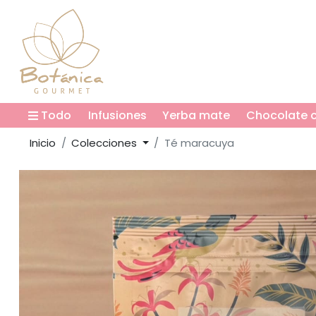
Todo
Infusiones
Yerba mate
Chocolate c
Inicio
Colecciones
Té maracuya